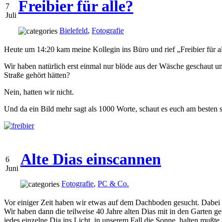
Freibier für alle?
7
Juli
Bielefeld
,
Fotografie
Heute um 14:20 kam meine Kollegin ins Büro und rief „Freibier für a
Wir haben natürlich erst einmal nur blöde aus der Wäsche geschaut un
Straße gehört hätten?
Nein, hatten wir nicht.
Und da ein Bild mehr sagt als 1000 Worte, schaut es euch am besten se
Alte Dias einscannen
6
Juni
Fotografie
,
PC & Co.
Vor einiger Zeit haben wir etwas auf dem Dachboden gesucht. Dabei h
Wir haben dann die teilweise 40 Jahre alten Dias mit in den Garten
jedes einzelne Dia ins Licht, in unserem Fall die Sonne, halten mußte.