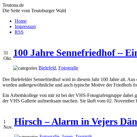
Teutona.de
Die Seite vom Teutoburger Wald
Home
Impressum
RSS
100 Jahre Sennefriedhof – Ei
31
Okt.
Bielefeld
,
Fotografie
Der Bielefelder Sennefriedhof wird in diesem Jahr 100 Jahre alt. Aus
wurden außergewöhnliche und auch typische Motive der Friedhofs fot
Ein Arbeitskollege von mir ist bei der VHS-Fotografengruppe dabei g
der VHS Gallerie aufmerksam machen. Sie läuft vom 02. November b
Hirsch – Alarm in Vejers D
1
Nov.
Fotografie
,
Jagen
,
Touristik