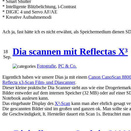
* Smart Shutter
* Intelligente Blitzbelichtung, i-Contrast
* DIGIC 4 und Servo AF/AE
* Kreative Aufnahmemodi
Ach ja, fast hätte ich es nicht erwähnt, als Speichermedium dienen 
Dia scannen mit Reflectas X³
18
Sep.
Fotografie
,
PC & Co.
Eigentlich haben wir unsere Dias ja mit einem
Canon CanoScan 8800
Reflecta x3-Scan Film- und Diascanner
.
Dieser kleine praktische Dia Scanner sieht aus wie eine Drogeriemark
Bilder entweder auf dem internen Speicher (32 MB) oder auf einer SD
Notebook auslesen kann.
Das eingebaute Display des
X³-Scan
kann man aber ehrlich gesagt ver
Die gescannten Bilder sind im großen und ganzen ok. Man sollte sie a
die Geschwindigkeit, lt. Hersteller dauert ein Scan 1s. Betrachtet ma