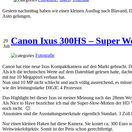
Gestern nachmittag haben wir einen kleinen Ausflug nach Blavand, 
Auto gelungen.
Canon Ixus 300HS – Super We
29
Juli
Fotografie
Canon hat eine neue Ixus Kompaktkamera auf den Markt gebracht. 
Als ich die technischen Werte auf dem Datenblatt gelesen hatte, dac
mit nur 10 Megapixel verbaut hat.
Nun sind 10 MP nicht schlecht und auch völlig ausreichend, es müssen
wie der leistungsstarke DIGIC 4 Prozessor.
Das Highlight bei dieser Ixus ist meiner Meinung nach das 28mm Weitw
Als Nice to Have bezeichne ich mal die Super-Slow-Motion der HD Vi
noch nicht. 🙁
Ansonsten sind die Ausstattungsmerkmale eigentlich Standart. 3 Zol
Nur einen kleinen Haken hat diese Kamera. Sie kostet ca. 300 Euro un
Weitwinkelobjektiv. Somit ist der Preis schon gerechtfertigt.