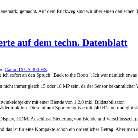
Dänemark, gemacht. Auf dem Rückweg sind wir über einen dänischen T
rte auf dem techn. Datenblatt
Die
Canon IXUS 300 HS
.
hte ich sofort an den Spruch „Back to the Roots“. Ich war nämlich et
 nicht immer gleich 15 oder 18 MP sein, da der Sensor bekanntlicher Wei
inkelobjektiv mit einer Blende von 1:2,0 inkl. Bildstabilisator.
deofunktion. Diese nimmt Sportereignisse mit 240 B/s auf und gibt sie
l Display, HDMI Anschluss, Steuerung von Blende und Verschlusszeit (o
d das ist für eine Kompakte schon ein ordentlicher Betrag. Aber man dar