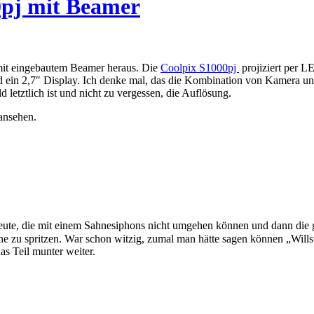
0pj mit Beamer
 mit eingebautem Beamer heraus. Die
Coolpix S1000pj
projiziert per L
ein 2,7″ Display. Ich denke mal, das die Kombination von Kamera und
d letztlich ist und nicht zu vergessen, die Auflösung.
ansehen.
Leute, die mit einem Sahnesiphons nicht umgehen können und dann die 
ahne zu spritzen. War schon witzig, zumal man hätte sagen können „Wil
as Teil munter weiter.