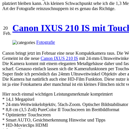
platziert bleiben kann. Als kleinen Schwachpunkt sehe ich die 1,3 Meg
Art der Fotografie reinzuschnuppern ist es genau das Richtige.
Canon IXUS 210 IS mit Touch
20
Feb.
Fotografie
Canon bringt jetzt im Februar eine neue Kompaktkamera raus. Die Wer
Gemeint ist die neue
Canon IXUS 210 IS
mit 24-mm-Ultraweitwinkelo
Die Kamera kommt mit einem eleganten Metallgehäuse daher und faszin
scharf. Genauso einfach lassen sich die Kamerafunktonen per Touchsc
Super finde ich persönlich das 24mm Ultraweitwinkel Objektiv aber a
Die Kamera hat natürlich auch eine HD-Film Funktion. Diese nutze ic
ist ja eine Fotokamera aber manchmal ist ein kleines Filmchen nicht v
Hier noch einmal wichtigen Leistungsmerkmale komprimiert
* 14,1 Megapixel
* 24-mm-Weitwinkelobjektiv, 5fach-Zoom. Optischer Bildstabilisator
* 8,8 cm (3,5 Zoll) PureColor II Touchscreen im Breitbildformat
* Optimierter Touchscreen
* Smart AUTO, Gesichtserkennung Hinweise und Tipps
* HD-Movieclips HDMI