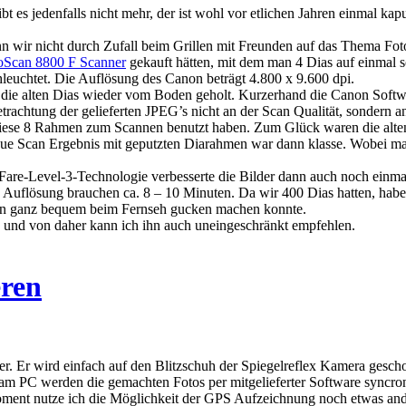
bt es jedenfalls nicht mehr, der ist wohl vor etlichen Jahren einmal ka
enn wir nicht durch Zufall beim Grillen mit Freunden auf das Thema F
Scan 8800 F Scanner
gekauft hätten, mit dem man 4 Dias auf einmal 
chleuchtet. Die Auflösung des Canon beträgt 4.800 x 9.600 dpi.
die alten Dias wieder vom Boden geholt. Kurzerhand die Canon Software
etrachtung der gelieferten JPEG’s nicht an der Scan Qualität, sondern a
diese 8 Rahmen zum Scannen benutzt haben. Zum Glück waren die alten
eue Scan Ergebnis mit geputzten Diarahmen war dann klasse. Wobei man 
Fare-Level-3-Technologie verbesserte die Bilder dann auch noch einmal
en Auflösung brauchen ca. 8 – 10 Minuten. Da wir 400 Dias hatten, habe
dann ganz bequem beim Fernseh gucken machen konnte.
k und von daher kann ich ihn auch uneingeschränkt empfehlen.
eren
r. Er wird einfach auf den Blitzschuh der Spiegelreflex Kamera gescho
am PC werden die gemachten Fotos per mitgelieferter Software syncron
oment nutze ich die Möglichkeit der GPS Aufzeichnung noch etwas and