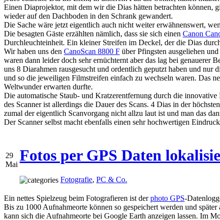
Einen Diaprojektor, mit dem wir die Dias hätten betrachten können, gi
wieder auf den Dachboden in den Schrank gewandert.
Die Sache wäre jetzt eigentlich auch nicht weiter erwähnenswert, w
Die besagten Gäste erzählten nämlich, dass sie sich einen
Canon Cano
Durchleuchteinheit. Ein kleiner Streifen im Deckel, der die Dias dur
Wir haben uns den
CanoScan 8800 F
über Pfingsten ausgeliehen und 
waren dann leider doch sehr ernüchternt aber das lag bei genauerer B
uns 8 Diarahmen rausgesucht und ordentlich geputzt haben und nur 
und so die jeweiligen Filmstreifen einfach zu wechseln waren. Das n
Weltwunder erwarten durfte.
Die automatische Staub- und Kratzerentfernung durch die innovative 
des Scanner ist allerdings die Dauer des Scans. 4 Dias in der höchst
zumal der eigentlich Scanvorgang nicht allzu laut ist und man das 
Der Scanner selbst macht ebenfalls einen sehr hochwertigen Eindruc
Fotos per GPS Daten lokalisi
29
Mai
Fotografie
,
PC & Co.
Ein nettes Spielzeug beim Fotografieren ist der
photo GPS
-Datenlogge
Bis zu 1000 Aufnahmeorte können so gespeichert werden und später 
kann sich die Aufnahmeorte bei Google Earth anzeigen lassen. Im M