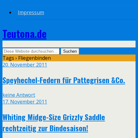
Impressum
Teutona.de
Tags › Fliegenbinden
20. November 2011
Speyhechel-Federn für Pattegrisen &Co.
keine Antwort
17. November 2011
Whiting Midge-Size Grizzly Saddle
rechtzeitig zur Bindesaison!