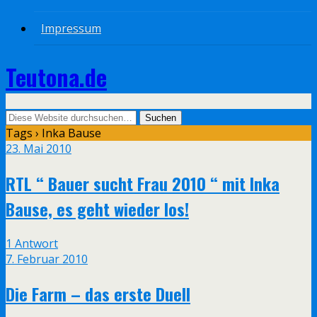
Impressum
Teutona.de
Tags › Inka Bause
23. Mai 2010
RTL “ Bauer sucht Frau 2010 “ mit Inka
Bause, es geht wieder los!
1 Antwort
7. Februar 2010
Die Farm – das erste Duell