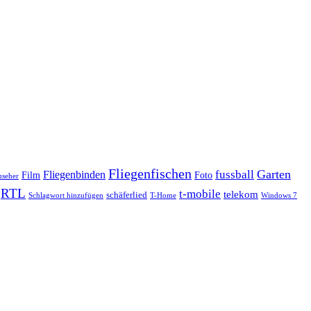
Fliegenfischen
fussball
Garten
Fliegenbinden
Foto
Film
nseher
RTL
t-mobile
telekom
schäferlied
Schlagwort hinzufügen
T-Home
Windows 7