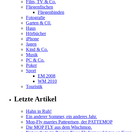
Film, TV & Co.
Fliegenfischen
Fliegenbinden
Fotografie
Garten & C0.
Haus
Hörbücher
iPhone
Jagen
Kind & Co.
Musik
PC & Co.
Poker
Sport
EM 2008
WM 2010
Touristik
Letzte Artikel
Hahn in Ruh!
Ein anderer Sommer, ein anderes Jahr.
Mop-Fly marries Pattegrisen, der PATTEMOP
Die MOP FLY aus dem Wischmop.