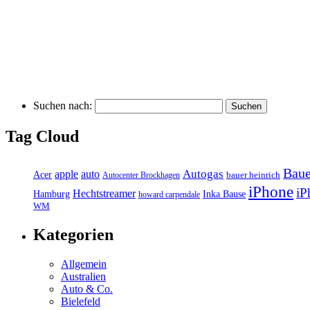
Suchen nach:
Tag Cloud
Baue
auto
Autogas
apple
Acer
bauer heinrich
Autocenter Brockhagen
iPhone
iP
Hechtstreamer
Inka Bause
Hamburg
howard carpendale
WM
Kategorien
Allgemein
Australien
Auto & Co.
Bielefeld