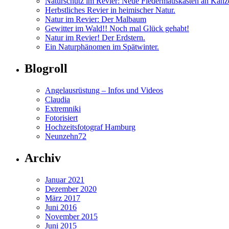
Naturschutz im Revier: Neue Fledermauskästen an Kanz
Herbstliches Revier in heimischer Natur.
Natur im Revier: Der Malbaum
Gewitter im Wald!! Noch mal Glück gehabt!
Natur im Revier! Der Erdstern.
Ein Naturphänomen im Spätwinter.
Blogroll
Angelausrüstung – Infos und Videos
Claudia
Extremniki
Fotorisiert
Hochzeitsfotograf Hamburg
Neunzehn72
Archiv
Januar 2021
Dezember 2020
März 2017
Juni 2016
November 2015
Juni 2015