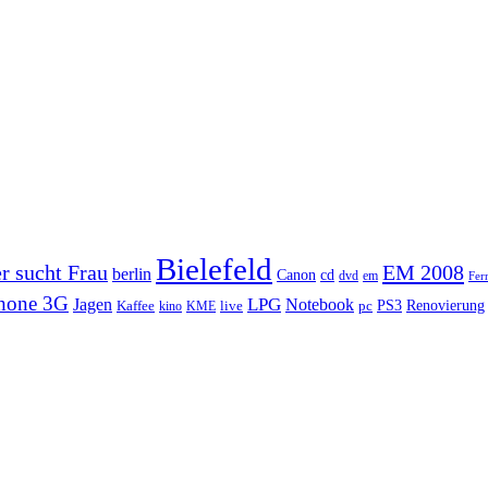
Bielefeld
r sucht Frau
EM 2008
berlin
Canon
cd
dvd
em
Fer
hone 3G
Jagen
LPG
Notebook
PS3
Renovierung
Kaffee
live
pc
kino
KME