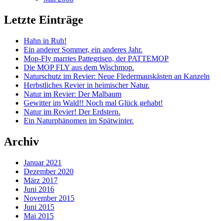
Letzte Einträge
Hahn in Ruh!
Ein anderer Sommer, ein anderes Jahr.
Mop-Fly marries Pattegrisen, der PATTEMOP
Die MOP FLY aus dem Wischmop.
Naturschutz im Revier: Neue Fledermauskästen an Kanzeln
Herbstliches Revier in heimischer Natur.
Natur im Revier: Der Malbaum
Gewitter im Wald!! Noch mal Glück gehabt!
Natur im Revier! Der Erdstern.
Ein Naturphänomen im Spätwinter.
Archiv
Januar 2021
Dezember 2020
März 2017
Juni 2016
November 2015
Juni 2015
Mai 2015