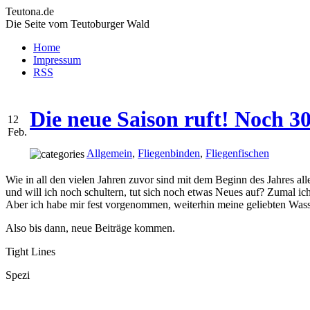
Teutona.de
Die Seite vom Teutoburger Wald
Home
Impressum
RSS
Die neue Saison ruft! Noch 30
12
Feb.
Allgemein
,
Fliegenbinden
,
Fliegenfischen
Wie in all den vielen Jahren zuvor sind mit dem Beginn des Jahres al
und will ich noch schultern, tut sich noch etwas Neues auf? Zumal i
Aber ich habe mir fest vorgenommen, weiterhin meine geliebten Wasse
Also bis dann, neue Beiträge kommen.
Tight Lines
Spezi