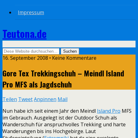
Impressum
Teutona.de
16. September 2008 • Keine Kommentare
Gore Tex Trekkingschuh – Meindl Island
Pro MFS als Jagdschuh
Teilen
Tweet
Anpinnen
Mail
Nun habe ich seit einem Jahr den Meindl
Island Pro
MFS
im Gebrauch. Ausgelegt ist der Outdoor Schuh als
Wanderschuh für anspruchvolles Trekking und harte
Wanderungen bis ins Hochgebirge. Laut
Stufeneinteilung (
Extremniki
hat da eine excelente