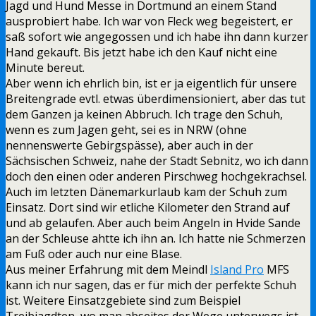
Jagd und Hund Messe in Dortmund an einem Stand
ausprobiert habe. Ich war von Fleck weg begeistert, er
saß sofort wie angegossen und ich habe ihn dann kurzer
Hand gekauft. Bis jetzt habe ich den Kauf nicht eine
Minute bereut.
Aber wenn ich ehrlich bin, ist er ja eigentlich für unsere
Breitengrade evtl. etwas überdimensioniert, aber das tut
dem Ganzen ja keinen Abbruch. Ich trage den Schuh,
wenn es zum Jagen geht, sei es in NRW (ohne
nennenswerte Gebirgspässe), aber auch in der
Sächsischen Schweiz, nahe der Stadt Sebnitz, wo ich dann
doch den einen oder anderen Pirschweg hochgekrachsel.
Auch im letzten Dänemarkurlaub kam der Schuh zum
Einsatz. Dort sind wir etliche Kilometer den Strand auf
und ab gelaufen. Aber auch beim Angeln in Hvide Sande
an der Schleuse ahtte ich ihn an. Ich hatte nie Schmerzen
am Fuß oder auch nur eine Blase.
Aus meiner Erfahrung mit dem Meindl
Island Pro
MFS
kann ich nur sagen, das er für mich der perfekte Schuh
ist. Weitere Einsatzgebiete sind zum Beispiel
Treibjagdten, wo man abseites der Wege unterwegs ist.