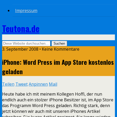
Impressum
Teutona.de
3. September 2008 • Keine Kommentare
iPhone: Word Press im App Store kostenlos
geladen
Teilen
Tweet
Anpinnen
Mail
Heute habe ich mit meinem Kollegen Hoffi, der nun
endlich auch ein stolzer iPhone Besitzer ist, im App Store
das Programm Word Press geladen. Richtig stark, denn
jetzt können wir auch mit unseren iPhones Artikel
schreiben. Für kurze Artikel geeignet, für lange würden