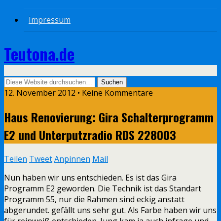
Impressum
Teutona.de
12. November 2012 • Keine Kommentare
Haus Renovierung: Gira Schalterprogramm
E2 und Unterputzradio RDS 228003
Teilen
Tweet
Anpinnen
Mail
Nun haben wir uns entschieden. Es ist das Gira
Programm E2 geworden. Die Technik ist das Standart
Programm 55, nur die Rahmen sind eckig anstatt
abgerundet. gefällt uns sehr gut. Als Farbe haben wir uns
für reinweiß entschieden. Jung kam ja auch infrage und