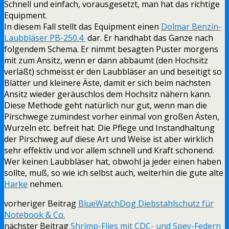
Schnell und einfach, vorausgesetzt, man hat das richtige
Equipment.
In diesem Fall stellt das Equipment einen
Dolmar Benzin-
Laubbläser PB-250.4
dar. Er handhabt das Ganze nach
folgendem Schema. Er nimmt besagten Puster morgens
mit zum Ansitz, wenn er dann abbaumt (den Hochsitz
verläßt) schmeisst er den Laubbläser an und beseitigt so
Blätter und kleinere Äste, damit er sich beim nächsten
Ansitz wieder geräuschlos dem Hochsitz nähern kann.
Diese Methode geht natürlich nur gut, wenn man die
Pirschwege zumindest vorher einmal von großen Ästen,
Wurzeln etc. befreit hat. Die Pflege und Instandhaltung
der Pirschweg auf diese Art und Weise ist aber wirklich
sehr effektiv und vor allem schnell und Kraft schonend.
Wer keinen Laubbläser hat, obwohl ja jeder einen haben
sollte, muß, so wie ich selbst auch, weiterhin die gute alte
Harke
nehmen.
vorheriger Beitrag
BlueWatchDog Diebstahlschutz für
Notebook & Co.
nächster Beitrag
Shrimp-Flies mit CDC- und Spey-Federn