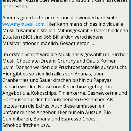
nicht essen.
Aber es gibt das Intnernet und die wunderbare Seite
www.mymuesli.com
. Hier kann man sich das individuelle
Müsli zusammen stellen. Mit insgesamt 70 verschiedenen
Zutaten (BIO) sind 566 Billiarden verschiedene
Müslivariationen möglich. Gesagt getan …
Im ersten Schritt wird die Müsli Basis gewählt u.a. Bircher
Müsli, Chocolate-Dream, Crunchy and Oat, 5 Körner
u.v.m. Danach werden die Fruchtbestandteile ausgesucht.
Hier gibt es so ziemlich alles von Ananas, über
Cranberries und Sauerkirschen bishin zu Papayas.
Danach werden Nüsse und Kerne hinzugefügt. Im
Angebot u.a. Kokoschips, Pinienkerne, Cashewkerne und
Hanfnüsse für den berauschenden Geschmack. Als
letztes nun die Extras. Auch diese umfassen ein
umfangreiches Angebot. Hier nur ein Auszug: Bio
Gummibären, Banana und Espresso Chocs,
Schokoplättchen usw.