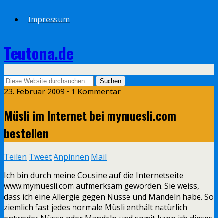
Impressum
Teutona.de
23. Februar 2009 • 1 Kommentar
Müsli im Internet bei mymuesli.com
bestellen
Teilen
Tweet
Anpinnen
Mail
Ich bin durch meine Cousine auf die Internetseite
www.mymuesli.com aufmerksam geworden. Sie weiss,
dass ich eine Allergie gegen Nüsse und Mandeln habe. So
ziemlich fast jedes normale Müsli enthält natürlich
entweder Nüsse oder Mandeln und somit kann ich dieses