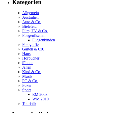
Kategorien
Allgemein
Australien
Auto & Co.
Bielefeld
Film, TV & Co.
Fliegenfischen
Fliegenbinden
Fotografie
Garten & C0.
Haus
Hörbücher
iPhone
Jagen
Kind & Co.
Musik
PC & Co.
Poker
Sport
EM 2008
WM 2010
Touristik