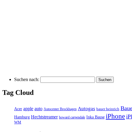
Suchen nach:
Tag Cloud
Baue
auto
Autogas
apple
Acer
bauer heinrich
Autocenter Brockhagen
iPhone
iP
Hechtstreamer
Inka Bause
Hamburg
howard carpendale
WM