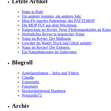
Letzte Artikel
Hahn in Ruh!
Ein anderer Sommer, ein anderes Jahr.
Mop-Fly marries Pattegrisen, der PATTEMOP
Die MOP FLY aus dem Wischmop.
Naturschutz im Revier: Neue Fledermauskästen an Kanz
Herbstliches Revier in heimischer Natur.
Natur im Revier: Der Malbaum
Gewitter im Wald!! Noch mal Glück gehabt!
Natur im Revier! Der Erdstern.
Ein Naturphänomen im Spätwinter.
Blogroll
Angelausrüstung – Infos und Videos
Claudia
Extremniki
Fotorisiert
Hochzeitsfotograf Hamburg
Neunzehn72
Archiv