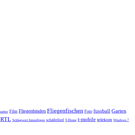
Fliegenfischen
fussball
Garten
Fliegenbinden
Foto
Film
nseher
RTL
t-mobile
telekom
schäferlied
Schlagwort hinzufügen
T-Home
Windows 7