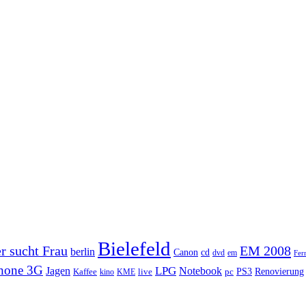
Bielefeld
r sucht Frau
EM 2008
berlin
Canon
cd
dvd
em
Fer
hone 3G
Jagen
LPG
Notebook
PS3
Renovierung
Kaffee
live
pc
kino
KME