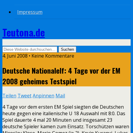
Impressum
Teutona.de
4. Juni 2008 • Keine Kommentare
Deutsche Nationalelf: 4 Tage vor der EM
2008 geheimes Testspiel
Teilen
Tweet
Anpinnen
Mail
4 Tage vor dem ersten EM Spiel siegten die Deutschen
heute gegen eine italienische U 18 Auswahl mit 8:0. Das
Spiel dauerte 4 mal 20 Minuten und insgesamt 23
deutsche Spieler kamen zum Einsatz. Torschützen waren
Miroslav Klose, Mario Gomez (je 2), Kevin Kuranyi, Lukas